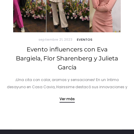
septiembre 21, 2023
EVENTOS
Evento influencers con Eva
Bargiela, Flor Sharenberg y Julieta
García
¡Una cita con color, aromas y sensaciones! En un íntimo
desayuno en Casa Cavia, Hairssime destacó sus innovaciones y
tendencias. El evento, liderado por la marca de cosmética capilar,
Ver más
reunió…