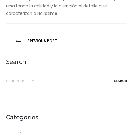
resaltando la calidad y la atención al detalle que
caracterizan a Hairssime.
Navegación
PREVIOUS POST
de
entradas
Search
Search
for:
Categories