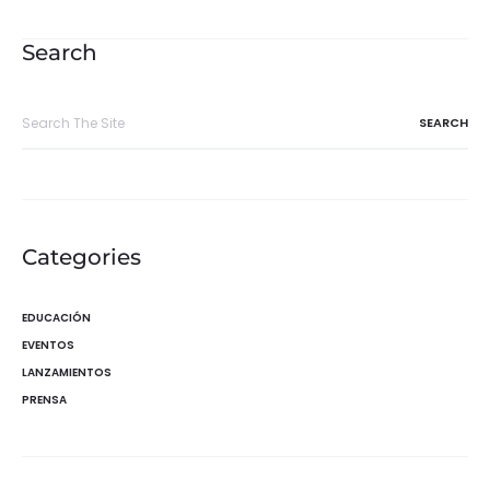
de
entradas
Search
Search
for:
Categories
EDUCACIÓN
EVENTOS
LANZAMIENTOS
PRENSA