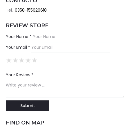
CONTACTO
Tel.:
0358-155620618
REVIEW STORE
Your Name *
Your Email *
★
★
★
★
★
★
★
★
★
★
★
★
★
★
★
Your Review *
FIND ON MAP