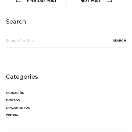
Navegación
PREVIOUS POST
NEXT POST
de
entradas
Search
Search
for:
Categories
EDUCACIÓN
EVENTOS
LANZAMIENTOS
PRENSA