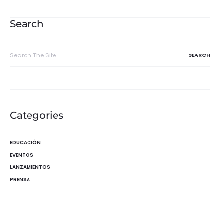
de
entradas
Search
Search
for:
Categories
EDUCACIÓN
EVENTOS
LANZAMIENTOS
PRENSA