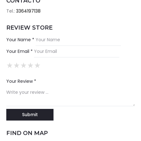
CONTACTO
Tel.:
3364197138
REVIEW STORE
Your Name *
Your Email *
★
★
★
★
★
★
★
★
★
★
★
★
★
★
★
Your Review *
FIND ON MAP