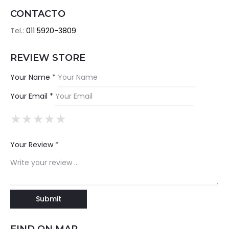
CONTACTO
Tel.:
011 5920-3809
REVIEW STORE
Your Name *
Your Email *
★
★
★
★
★
★
★
★
★
★
★
★
★
★
★
Your Review *