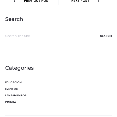
Navegación
PREVIOUS POST
NEXT POST
de
entradas
Search
Search
for:
Categories
EDUCACIÓN
EVENTOS
LANZAMIENTOS
PRENSA