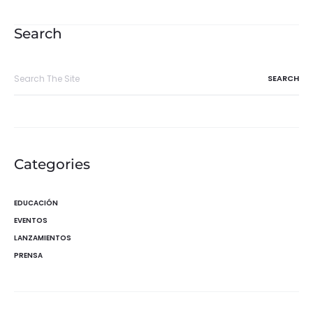
de
entradas
Search
Search
for:
Categories
EDUCACIÓN
EVENTOS
LANZAMIENTOS
PRENSA