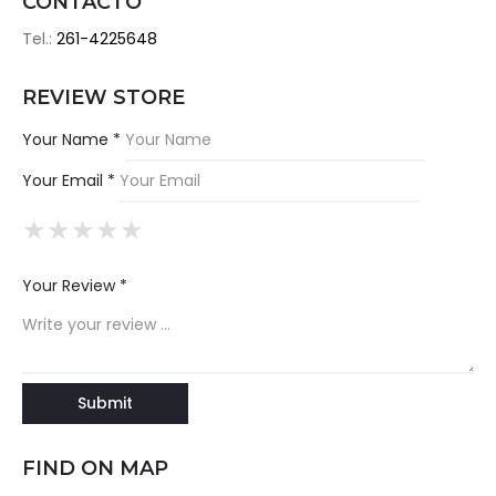
CONTACTO
Tel.:
261-4225648
REVIEW STORE
Your Name *
Your Email *
★
★
★
★
★
★
★
★
★
★
★
★
★
★
★
Your Review *
FIND ON MAP