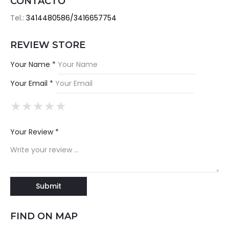
CONTACTO
Tel.:
3414480586/3416657754
REVIEW STORE
Your Name *
Your Email *
★
★
★
★
★
★
★
★
★
★
★
★
★
★
★
Your Review *
FIND ON MAP