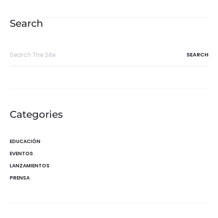
de
entradas
Search
Search
for:
Categories
EDUCACIÓN
EVENTOS
LANZAMIENTOS
PRENSA