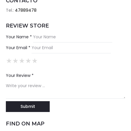
CONTACTO
Tel.:
47889478
REVIEW STORE
Your Name *
Your Email *
★
★
★
★
★
★
★
★
★
★
★
★
★
★
★
Your Review *
FIND ON MAP