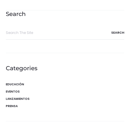
de
entradas
Search
Search
for:
Categories
EDUCACIÓN
EVENTOS
LANZAMIENTOS
PRENSA