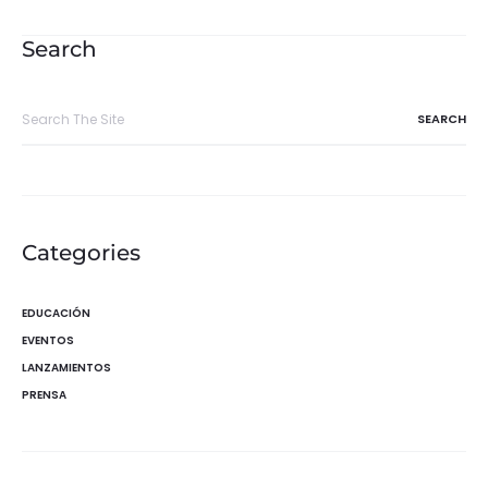
de
entradas
Search
Search
for:
Categories
EDUCACIÓN
EVENTOS
LANZAMIENTOS
PRENSA