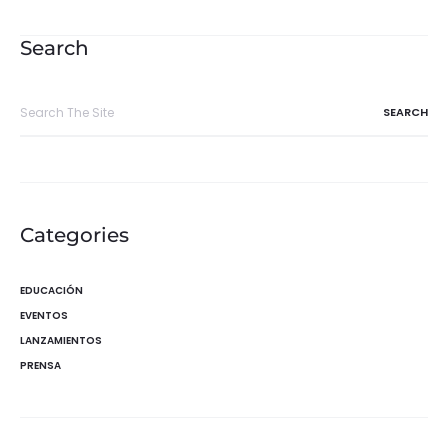
de
entradas
Search
Search
for:
Categories
EDUCACIÓN
EVENTOS
LANZAMIENTOS
PRENSA