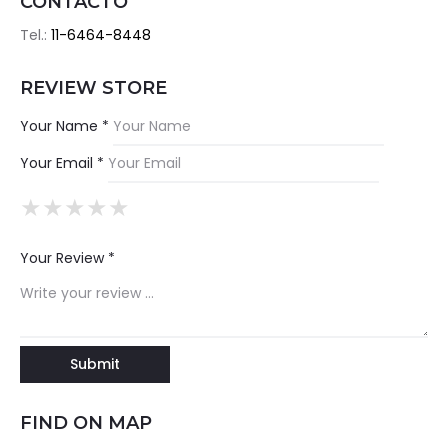
CONTACTO
Tel.:
11-6464-8448
REVIEW STORE
Your Name *
Your Email *
★
★
★
★
★
★
★
★
★
★
★
★
★
★
★
Your Review *
FIND ON MAP