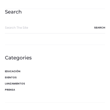
de
entradas
Search
Search
for:
Categories
EDUCACIÓN
EVENTOS
LANZAMIENTOS
PRENSA