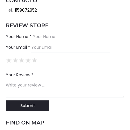
CONTACTO
Tel.:
1159072852
REVIEW STORE
Your Name *
Your Email *
★
★
★
★
★
★
★
★
★
★
★
★
★
★
★
Your Review *
FIND ON MAP