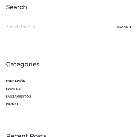
entradas
Search
Search
for:
Categories
EDUCACIÓN
EVENTOS
LANZAMIENTOS
PRENSA
Recent Posts