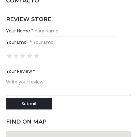
CONTACTO
REVIEW STORE
Your Name *
Your Email *
★
★
★
★
★
★
★
★
★
★
★
★
★
★
★
Your Review *
FIND ON MAP