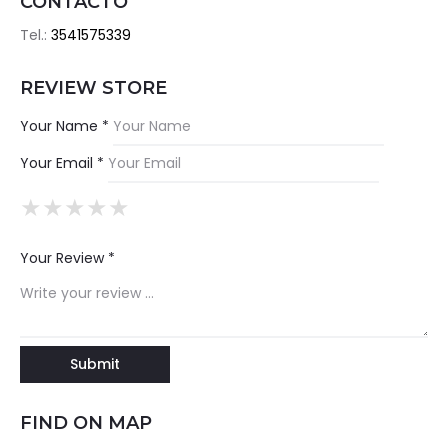
CONTACTO
Tel.:
3541575339
REVIEW STORE
Your Name *
Your Email *
★
★
★
★
★
★
★
★
★
★
★
★
★
★
★
Your Review *
FIND ON MAP