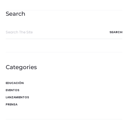
de
entradas
Search
Search
for:
Categories
EDUCACIÓN
EVENTOS
LANZAMIENTOS
PRENSA