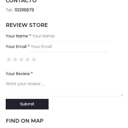
CONTACTO
Tel.:
1133116879
REVIEW STORE
Your Name *
Your Email *
★
★
★
★
★
★
★
★
★
★
★
★
★
★
★
Your Review *
FIND ON MAP