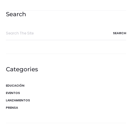
de
entradas
Search
Search
for:
Categories
EDUCACIÓN
EVENTOS
LANZAMIENTOS
PRENSA