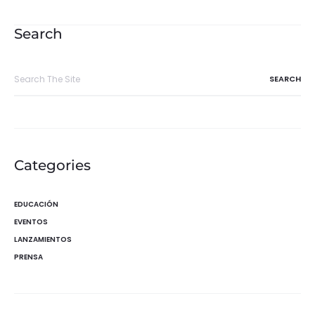
de
entradas
Search
Search
for:
Categories
EDUCACIÓN
EVENTOS
LANZAMIENTOS
PRENSA