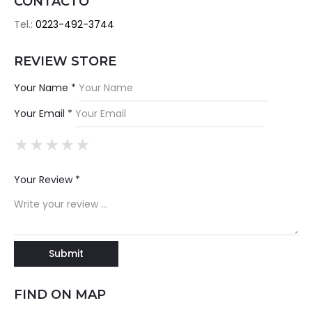
CONTACTO
Tel.:
0223-492-3744
REVIEW STORE
Your Name *
Your Email *
★
★
★
★
★
★
★
★
★
★
★
★
★
★
★
Your Review *
FIND ON MAP