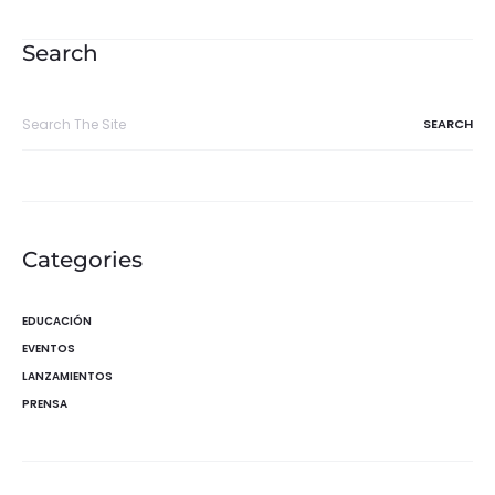
de
entradas
Search
Search
for:
Categories
EDUCACIÓN
EVENTOS
LANZAMIENTOS
PRENSA