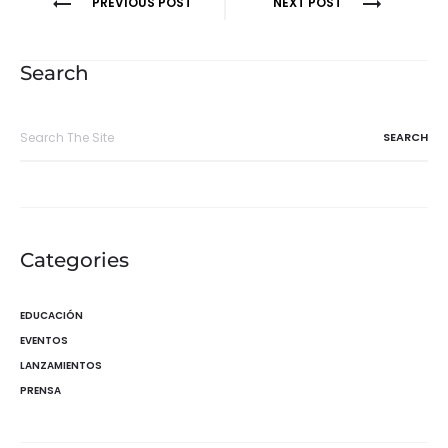
Navegación
PREVIOUS POST
NEXT POST
de
entradas
Search
Search
for:
Categories
EDUCACIÓN
EVENTOS
LANZAMIENTOS
PRENSA