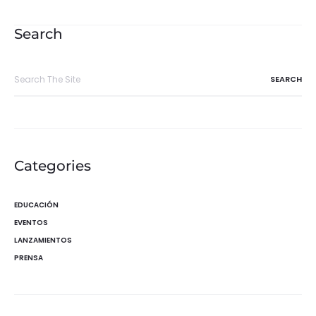
de
entradas
Search
Search
for:
Categories
EDUCACIÓN
EVENTOS
LANZAMIENTOS
PRENSA