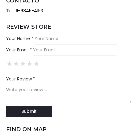
CONTACTO
Tel.:
11-6845-4153
REVIEW STORE
Your Name *
Your Email *
★
★
★
★
★
★
★
★
★
★
★
★
★
★
★
Your Review *
FIND ON MAP