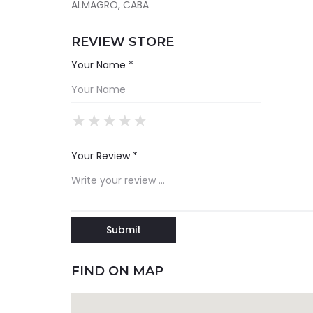
ALMAGRO, CABA
REVIEW STORE
Your Name *
★
★
★
★
★
★
★
★
★
★
★
★
★
★
★
Your Review *
FIND ON MAP