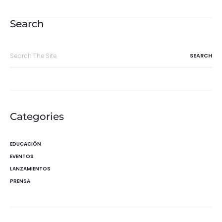
de
entradas
Search
Search
for:
Categories
EDUCACIÓN
EVENTOS
LANZAMIENTOS
PRENSA