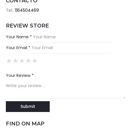
CONTACTO
Tel.:
1164504469
REVIEW STORE
Your Name *
Your Email *
★
★
★
★
★
★
★
★
★
★
★
★
★
★
★
Your Review *
FIND ON MAP