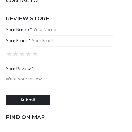
CONTACTO
REVIEW STORE
Your Name *
Your Email *
★
★
★
★
★
★
★
★
★
★
★
★
★
★
★
Your Review *
FIND ON MAP