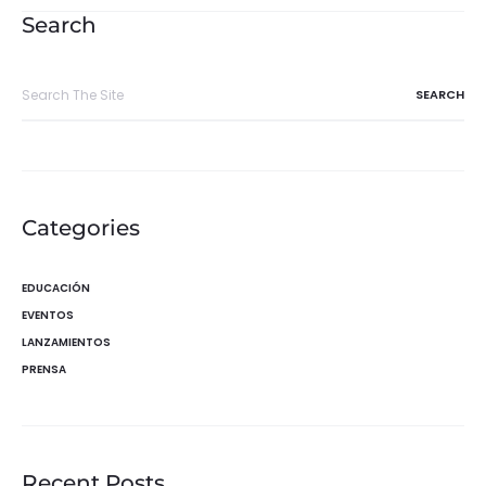
entradas
Search
Search
for:
Categories
EDUCACIÓN
EVENTOS
LANZAMIENTOS
PRENSA
Recent Posts