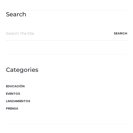
de
entradas
Search
Search
for:
Categories
EDUCACIÓN
EVENTOS
LANZAMIENTOS
PRENSA