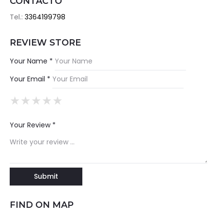
CONTACTO
Tel.:
3364199798
REVIEW STORE
Your Name *
Your Email *
★
★
★
★
★
★
★
★
★
★
★
★
★
★
★
Your Review *
FIND ON MAP