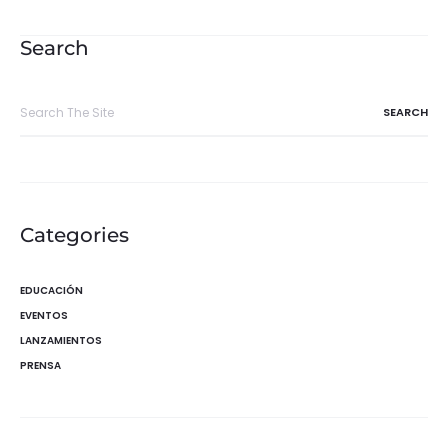
de
entradas
Search
Search
for:
Categories
EDUCACIÓN
EVENTOS
LANZAMIENTOS
PRENSA