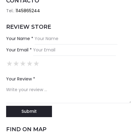
CONTACTO
Tel.:
1145865244
REVIEW STORE
Your Name *
Your Email *
★
★
★
★
★
★
★
★
★
★
★
★
★
★
★
Your Review *
FIND ON MAP