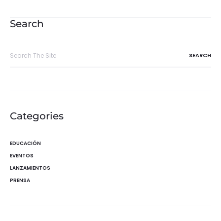
de
entradas
Search
Search
for:
Categories
EDUCACIÓN
EVENTOS
LANZAMIENTOS
PRENSA