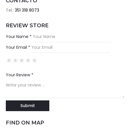
CONTACTO
Tel.:
351 318 8073
REVIEW STORE
Your Name *
Your Email *
★
★
★
★
★
★
★
★
★
★
★
★
★
★
★
Your Review *
FIND ON MAP