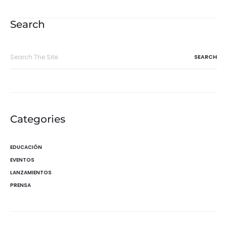
de
entradas
Search
Search
for:
Categories
EDUCACIÓN
EVENTOS
LANZAMIENTOS
PRENSA