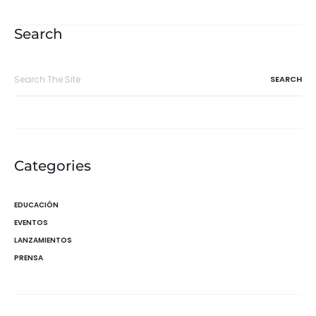
de
entradas
Search
Search
for:
Categories
EDUCACIÓN
EVENTOS
LANZAMIENTOS
PRENSA