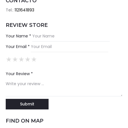
CONTACTO
Tel.:
1121641893
REVIEW STORE
Your Name *
Your Email *
★
★
★
★
★
★
★
★
★
★
★
★
★
★
★
Your Review *
FIND ON MAP