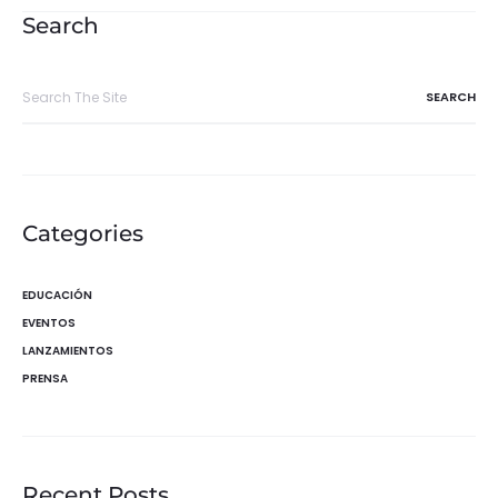
entradas
Search
Search
for:
Categories
EDUCACIÓN
EVENTOS
LANZAMIENTOS
PRENSA
Recent Posts