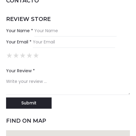
CONTACTO
REVIEW STORE
Your Name *
Your Email *
★
★
★
★
★
★
★
★
★
★
★
★
★
★
★
Your Review *
FIND ON MAP