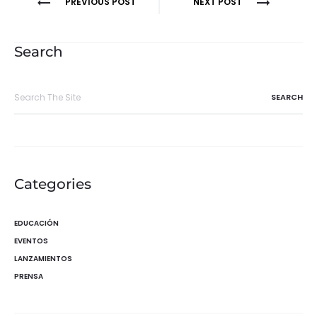
Navegación
PREVIOUS POST
NEXT POST
de
entradas
Search
Search
for:
Categories
EDUCACIÓN
EVENTOS
LANZAMIENTOS
PRENSA