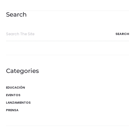
de
entradas
Search
Search
for:
Categories
EDUCACIÓN
EVENTOS
LANZAMIENTOS
PRENSA