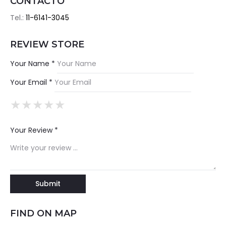
CONTACTO
Tel.:
11-6141-3045
REVIEW STORE
Your Name *
Your Email *
★
★
★
★
★
★
★
★
★
★
★
★
★
★
★
Your Review *
FIND ON MAP