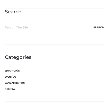
de
entradas
Search
Search
for:
Categories
EDUCACIÓN
EVENTOS
LANZAMIENTOS
PRENSA