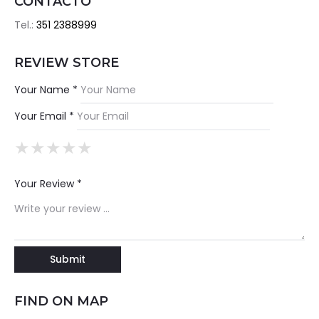
CONTACTO
Tel.:
351 2388999
REVIEW STORE
Your Name *
Your Email *
★
★
★
★
★
★
★
★
★
★
★
★
★
★
★
Your Review *
FIND ON MAP