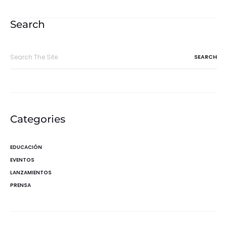
de
entradas
Search
Search
for:
Categories
EDUCACIÓN
EVENTOS
LANZAMIENTOS
PRENSA