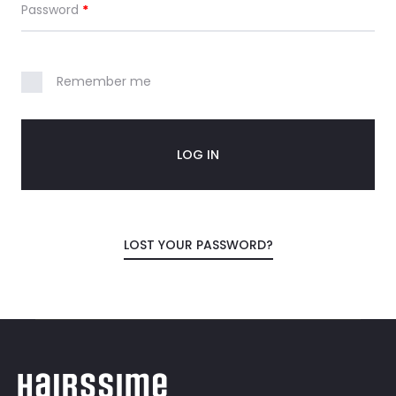
Password
*
n
t
Remember me
a
LOG IN
LOST YOUR PASSWORD?