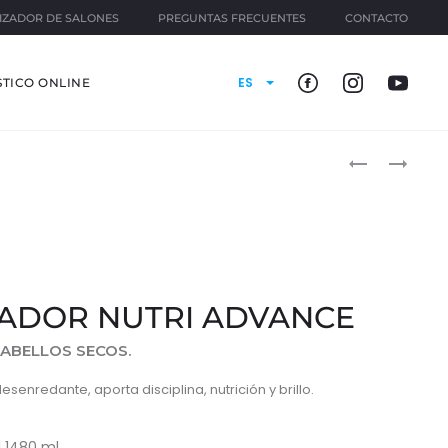
IZADOR DE SALONES
PREGUNTAS FRECUENTES
CONTACTO
ES
TICO ONLINE
Produ
SHAMPOO
MÁSCARA
NUTRI
NUTRI
naviga
ADVANCE
ADVANCE
ADOR NUTRI ADVANCE
ABELLOS SECOS.
esenredante, aporta disciplina, nutrición y brillo.
l 1480 ml