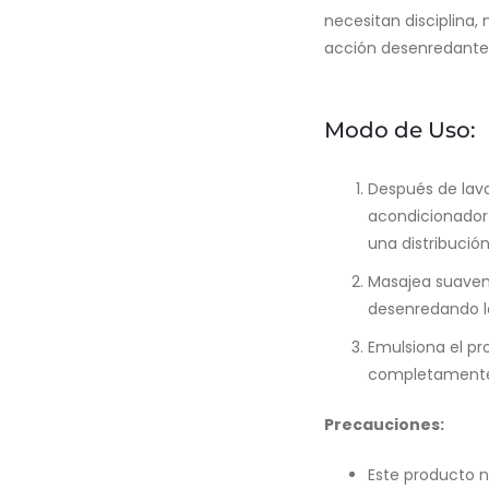
necesitan disciplina,
acción desenredante y
Modo de Uso:
Después de lava
acondicionador 
una distribució
Masajea suavem
desenredando l
Emulsiona el p
completamente 
Precauciones:
Este producto n