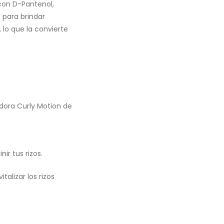
con D-Pantenol,
 para brindar
 lo que la convierte
adora Curly Motion de
ir tus rizos.
alizar los rizos