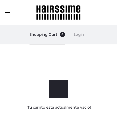
Cosmética Capilar Profesional
Shopping Cart
Login
0
C
a
r
r
¡Tu carrito está actualmente vacío!