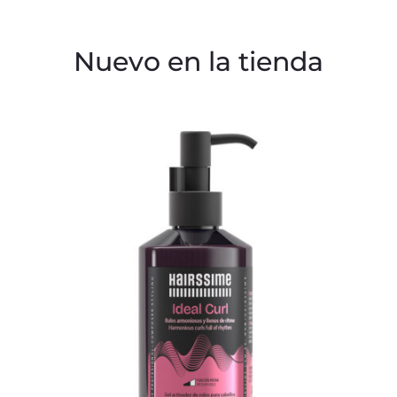
i
t
Nuevo en la tienda
o