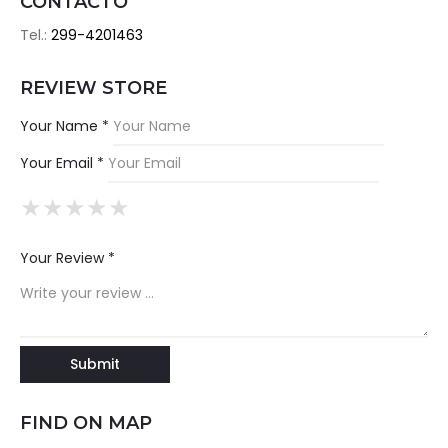
CONTACTO
Tel.:
299-4201463
REVIEW STORE
Your Name *
Your Email *
★
★
★
★
★
★
★
★
★
★
★
★
★
★
★
Your Review *
FIND ON MAP