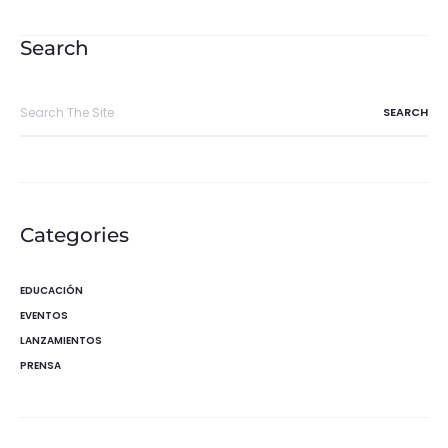
de
entradas
Search
Search
for:
Categories
EDUCACIÓN
EVENTOS
LANZAMIENTOS
PRENSA