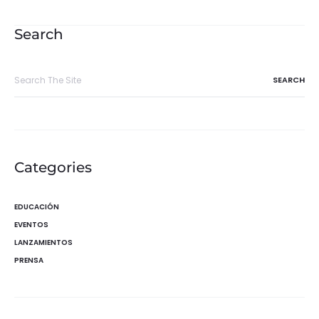
de
entradas
Search
Search
for:
Categories
EDUCACIÓN
EVENTOS
LANZAMIENTOS
PRENSA