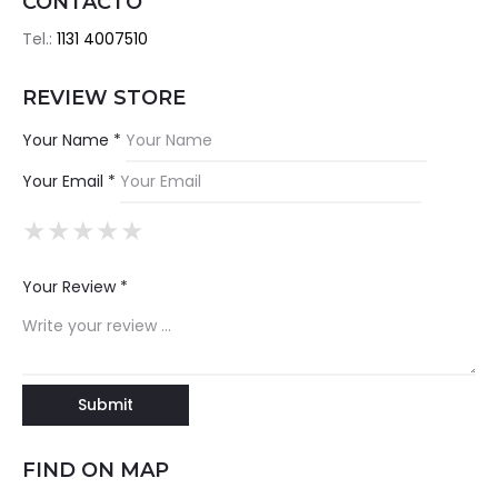
CONTACTO
Tel.:
1131 4007510
REVIEW STORE
Your Name *
Your Email *
★
★
★
★
★
★
★
★
★
★
★
★
★
★
★
Your Review *
FIND ON MAP