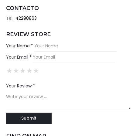
CONTACTO
Tel.:
42298863
REVIEW STORE
Your Name *
Your Email *
★
★
★
★
★
★
★
★
★
★
★
★
★
★
★
Your Review *