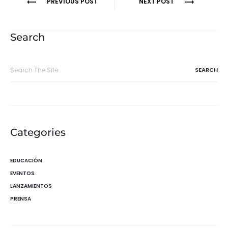
Navegación
PREVIOUS POST
NEXT POST
de
entradas
Search
Search
for:
Categories
EDUCACIÓN
EVENTOS
LANZAMIENTOS
PRENSA