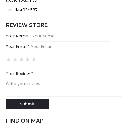
CONTACTO
Tel.:
1144034587
REVIEW STORE
Your Name *
Your Email *
★
★
★
★
★
★
★
★
★
★
★
★
★
★
★
Your Review *
FIND ON MAP