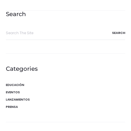
de
entradas
Search
Search
for:
Categories
EDUCACIÓN
EVENTOS
LANZAMIENTOS
PRENSA