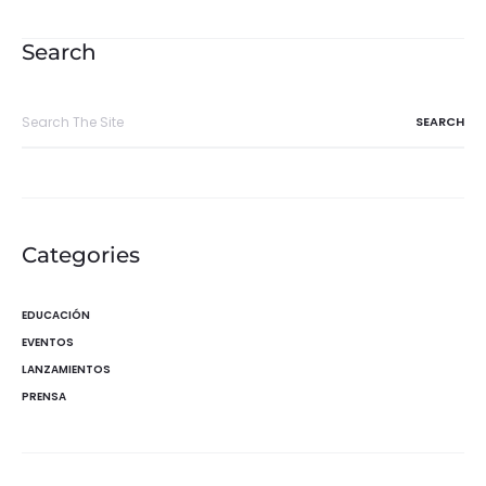
de
entradas
Search
Search
for:
Categories
EDUCACIÓN
EVENTOS
LANZAMIENTOS
PRENSA