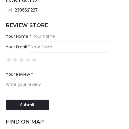
CONTACTO
Tel.:
2396621227
REVIEW STORE
Your Name *
Your Email *
★
★
★
★
★
★
★
★
★
★
★
★
★
★
★
Your Review *
FIND ON MAP