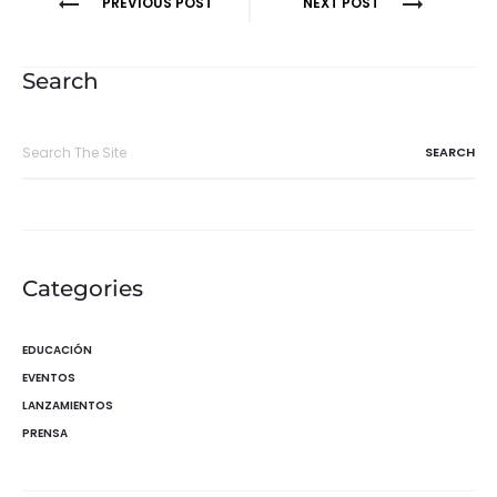
Navegación
PREVIOUS POST
NEXT POST
de
entradas
Search
Search
for:
Categories
EDUCACIÓN
EVENTOS
LANZAMIENTOS
PRENSA