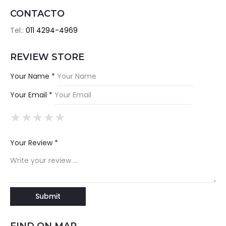
CONTACTO
Tel.:
011 4294-4969
REVIEW STORE
Your Name *
Your Email *
★
★
★
★
★
★
★
★
★
★
★
★
★
★
★
Your Review *