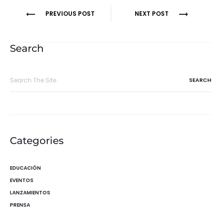
Navegación
PREVIOUS POST
NEXT POST
de
entradas
Search
Search
for:
Categories
EDUCACIÓN
EVENTOS
LANZAMIENTOS
PRENSA