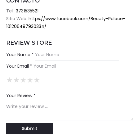
CONTACTO
Tel.:
3731535521
Sitio Web:
https://www.facebook.com/Beauty-Palace-
101206497930334/
REVIEW STORE
Your Name *
Your Email *
★
★
★
★
★
★
★
★
★
★
★
★
★
★
★
Your Review *