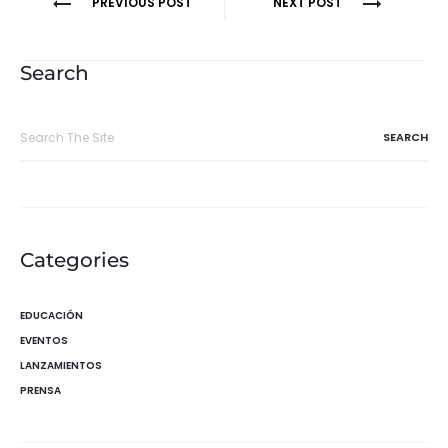
Navegación
PREVIOUS POST
NEXT POST
de
entradas
Search
Search
for:
Categories
EDUCACIÓN
EVENTOS
LANZAMIENTOS
PRENSA