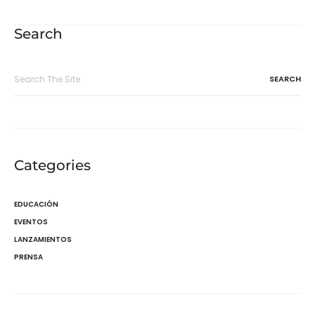
de
entradas
Search
Search
for:
Categories
EDUCACIÓN
EVENTOS
LANZAMIENTOS
PRENSA