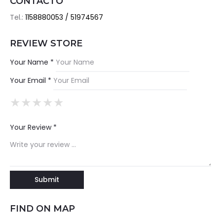
CONTACTO
Tel.:
1158880053 / 51974567
REVIEW STORE
Your Name *
Your Email *
★
★
★
★
★
★
★
★
★
★
★
★
★
★
★
Your Review *
FIND ON MAP