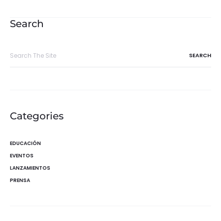
de
entradas
Search
Search
for:
Categories
EDUCACIÓN
EVENTOS
LANZAMIENTOS
PRENSA