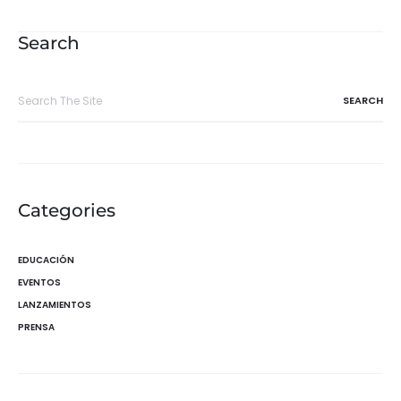
de
entradas
Search
Search
for:
Categories
EDUCACIÓN
EVENTOS
LANZAMIENTOS
PRENSA