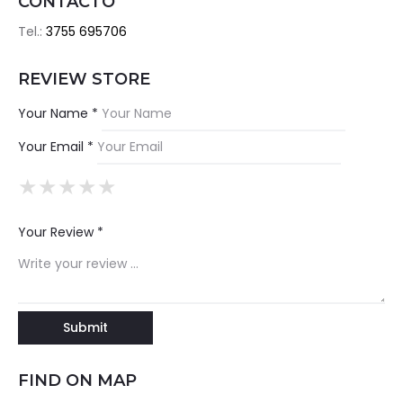
CONTACTO
Tel.:
3755 695706
REVIEW STORE
Your Name *
Your Email *
★
★
★
★
★
★
★
★
★
★
★
★
★
★
★
Your Review *
FIND ON MAP