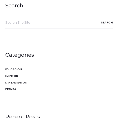
entradas
Search
Search
for:
Categories
EDUCACIÓN
EVENTOS
LANZAMIENTOS
PRENSA
Recent Posts