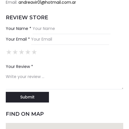
Email:
andreavir01@hotmail.com.ar
REVIEW STORE
Your Name *
Your Email *
★
★
★
★
★
★
★
★
★
★
★
★
★
★
★
Your Review *
FIND ON MAP