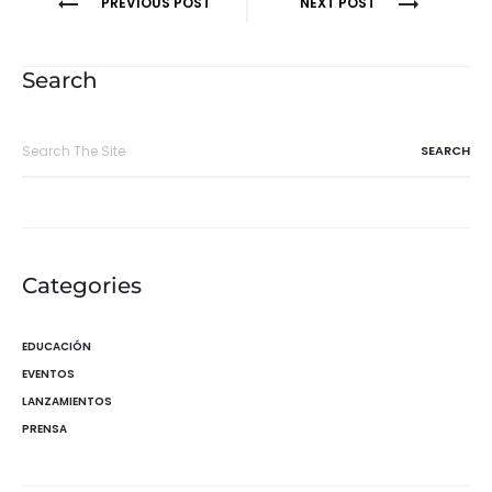
Navegación
PREVIOUS POST
NEXT POST
de
entradas
Search
Search
for:
Categories
EDUCACIÓN
EVENTOS
LANZAMIENTOS
PRENSA