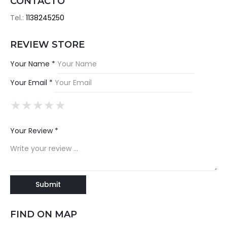
CONTACTO
Tel.:
1138245250
REVIEW STORE
Your Name *
Your Email *
★
★
★
★
★
★
★
★
★
★
★
★
★
★
★
Your Review *
FIND ON MAP