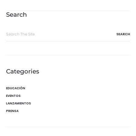
de
entradas
Search
Search
for:
Categories
EDUCACIÓN
EVENTOS
LANZAMIENTOS
PRENSA